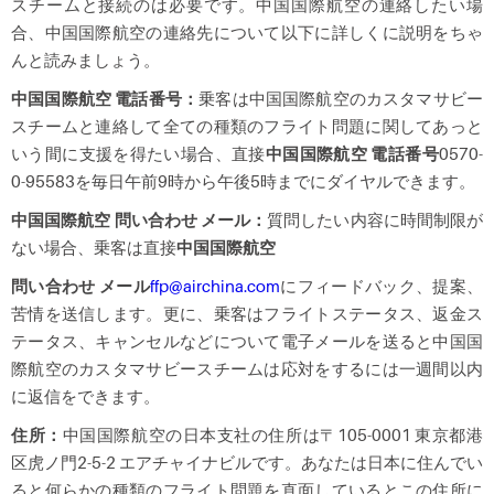
スチームと接続のは必要です。中国国際航空の連絡したい場
合、中国国際航空の連絡先について以下に詳しくに説明をちゃ
んと読みましょう。
中国国際航空
電話番号：
乗客は中国国際航空のカスタマサビー
スチームと連絡して全ての種類のフライト問題に関してあっと
いう間に支援を得たい場合、直接
中国国際航空
電話番号
0570-
0-95583を毎日午前9時から午後5時までにダイヤルできます。
中国国際航空
問い合わせ
メール：
質問したい内容に時間制限が
ない場合、乗客は直接
中国国際航空
問い合わせ
メール
ffp@airchina.com
にフィードバック、提案、
苦情を送信します。更に、乗客はフライトステータス、返金ス
テータス、キャンセルなどについて電子メールを送ると中国国
際航空のカスタマサビースチームは応対をするには一週間以内
に返信をできます。
住所：
中国国際航空の日本支社の住所は〒105-0001 東京都港
区虎ノ門2-5-2 エアチャイナビルです。あなたは日本に住んでい
ると何らかの種類のフライト問題を直面しているとこの住所に